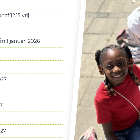
f 12.15 vrij
m 1 januari 2026
027
7
027