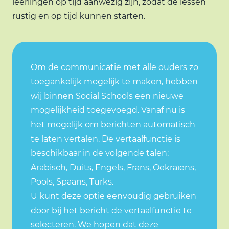
leerlingen op tijd aanwezig zijn, zodat de lessen
rustig en op tijd kunnen starten.
Om de communicatie met alle ouders zo
toegankelijk mogelijk te maken, hebben
wij binnen
Social Schools
een nieuwe
mogelijkheid toegevoegd. Vanaf nu is
het mogelijk om berichten automatisch
te laten vertalen.
De vertaalfunctie is
beschikbaar in de volgende talen:
Arabisch, Duits, Engels, Frans, Oekraïens,
Pools, Spaans, Turks.
U kunt deze optie eenvoudig gebruiken
door bij het bericht de vertaalfunctie te
selecteren.
We hopen dat deze