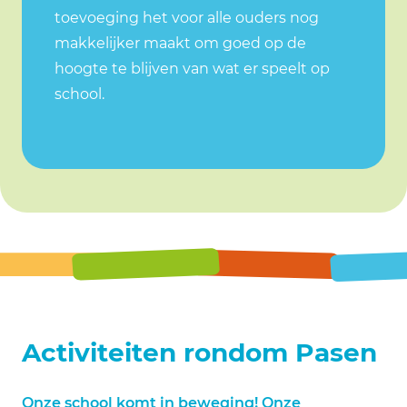
toevoeging het voor alle ouders nog
makkelijker maakt om goed op de
hoogte te blijven van wat er speelt op
school.
Activiteiten rondom Pasen
Onze school komt in beweging! Onze